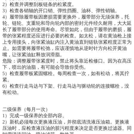
2）检查并调整刮板链条的松紧度。
3）检查各销轴的开口销、弹性挡圈、油杯、弹性销轴。
4）履带除履带板因磨损需要更换外，履带部分无须保养，托
轮、链轮、支重轮和导向轮内部的密封元件经久耐用，大大延
长了履带部分的使用寿命。尽管如此，但由于履带的磨损，履
带的张紧程度还应进行必要的检查。如太松，请在黄油枪上接
上专用接头，向张紧油缸内注入黄油直到链轨张紧程度正常为
止。如需要将履带松弛，应该谨慎地从逆时针方向松开黄油
嘴，让张紧油缸释放润滑脂。
危险：调整履带张紧度时，禁止将头靠近检修口。因为在高压
下，喷出的油脂，有可能会导致你受伤。
5）检查履带板紧固螺栓。每周检查一次，如有松动，将其拧
紧。
6）检查行走马达与下架、行走马达与驱动轮的连接螺栓，没
有松动。
二级保养（每月一次）
1）完成一级保养的全部内容。
2）新机必须每次更换液压油，并彻底清洗液压油箱。更换液
压油时，应检查液压油的脏污程度来决定是否更换过滤器。同