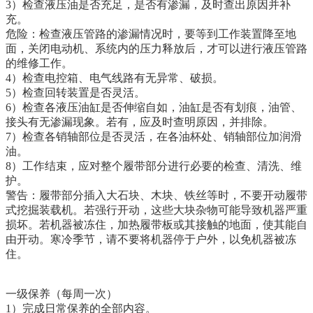
3）检查液压油是否充足，是否有渗漏，及时查出原因并补
充。
危险：检查液压管路的渗漏情况时，要等到工作装置降至地
面，关闭电动机、系统内的压力释放后，才可以进行液压管路
的维修工作。
4）检查电控箱、电气线路有无异常、破损。
5）检查回转装置是否灵活。
6）检查各液压油缸是否伸缩自如，油缸是否有划痕，油管、
接头有无渗漏现象。若有，应及时查明原因，并排除。
7）检查各销轴部位是否灵活，在各油杯处、销轴部位加润滑
油。
8）工作结束，应对整个履带部分进行必要的检查、清洗、维
护。
警告：履带部分插入大石块、木块、铁丝等时，不要开动履带
式挖掘装载机。若强行开动，这些大块杂物可能导致机器严重
损坏。若机器被冻住，加热履带板或其接触的地面，使其能自
由开动。寒冷季节，请不要将机器停于户外，以免机器被冻
住。
一级保养（每周一次）
1）完成日常保养的全部内容。